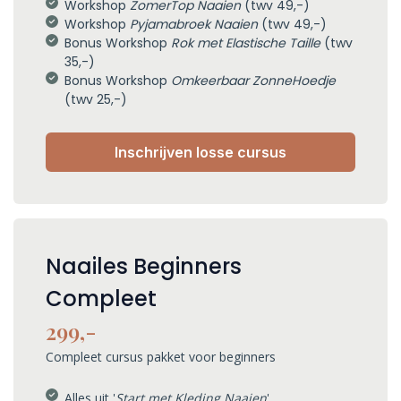
Workshop
ZomerTop Naaien
(twv 49,-)
Workshop
Pyjamabroek Naaien
(twv 49,-)
Bonus Workshop
Rok met Elastische Taille
(twv
35,-)
Bonus Workshop
Omkeerbaar ZonneHoedje
(twv 25,-)
Inschrijven losse cursus
Naailes Beginners
Compleet
299,-
Compleet cursus pakket voor beginners
Alles uit '
Start met Kleding Naaien
'