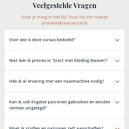
Veelgestelde Vragen
Staat je vraag er niet bij? Stuur mij een mailtje!
(
marieke@sewnatural.nl
)
Voor wie is deze cursus bedoeld?
De cursus is bedoeld voor naaisters die willen leren kleding
maken met bestaande naaipatronen, mensen die moeite
Wat leer ik precies in ‘Start met Kleding Naaien’?
hebben met patroonbladen en cursisten die stap-voor-stap
online willen leren in hun eigen tempo.
Heb ik al ervaring met een naaimachine nodig?
Ja, je hebt de basiskennis van je naaimachine nodig: je
weet hoe je naaimachine werkt en bent vertrouwt met het
Kan ik ook Engelse patronen gebruiken en worden
naaien van eenvoudige projecten.
termen uitgelegd?
Moet ik stoffen en patronen zelf aanschaffen?