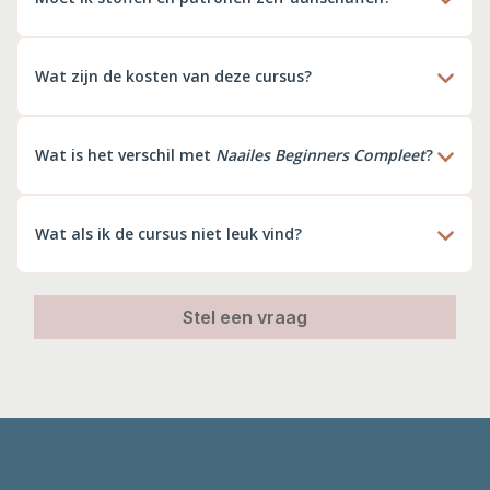
Ja, stoffen en naaipatronen of tijdschriften schaf je zelf
aan. In de cursus geef ik je duidelijke suggesties voor
Wat zijn de kosten van deze cursus?
geschikte stoffen en patronen, en waar je ze kunt vinden.
Sommige patronen zijn gratis online beschikbaar
Je kunt de losse cursus kopen voor € 147,-
Wat is het verschil met
Naailes Beginners Compleet
?
Naailes Beginners Compleet
is een cursus pakket waar
Start met Kleding Naaien
ook bij hoort. Dit pakket is
Wat als ik de cursus niet leuk vind?
geschikt voor beginnende naaisters en bevat ook
cursussen te leren naaien voor beginners en veel-
Ik wil dat je 100% tevreden bent! Is de cursus toch niets
voorkomende naaitechnieken te leren gebruiken.
voor jou? Dan kun je binnen 7 dagen contact opnemen
Stel een vraag
voor een oplossing, stuur mij dan een mailtje
(
marieke@sewnatural.nl
).