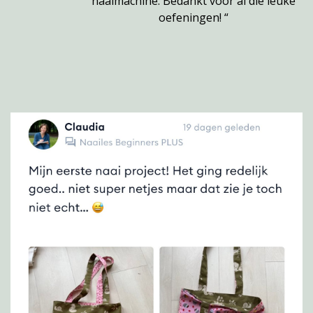
naaimachine. Bedankt voor al die leuke
oefeningen! “