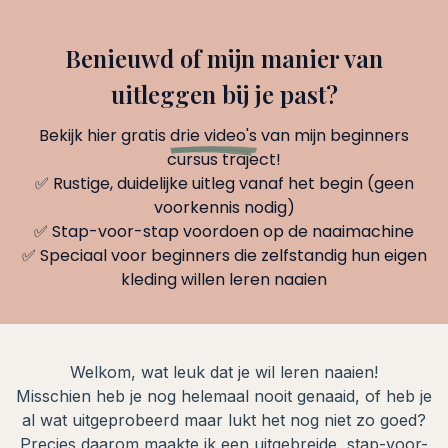
Benieuwd of mijn manier van
uitleggen bij je past?
Bekijk hier gratis
drie video's
van mijn beginners
cursus traject!
✅ Rustige, duidelijke uitleg vanaf het begin (geen
voorkennis nodig)
✅ Stap-voor-stap voordoen op de naaimachine
✅ Speciaal voor beginners die zelfstandig hun eigen
kleding willen leren naaien
Welkom, wat leuk dat je wil leren naaien!
Misschien heb je nog helemaal nooit genaaid, of heb je
al wat uitgeprobeerd maar lukt het nog niet zo goed?
Precies daarom maakte ik een uitgebreide, stap-voor-