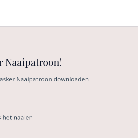
 Naaipatroon!
masker Naaipatroon downloaden.
s het naaien