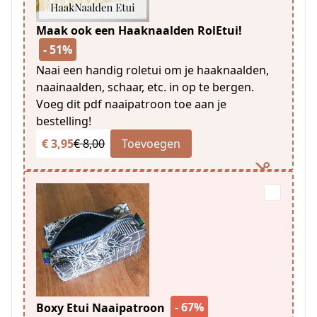
Maak ook een Haaknaalden RolEtui!
- 51%
Naai een handig roletui om je haaknaalden,
naainaalden, schaar, etc. in op te bergen.
Voeg dit pdf naaipatroon toe aan je
bestelling!
€ 3,95
€ 8,00
Toevoegen
- 67%
Boxy Etui Naaipatroon