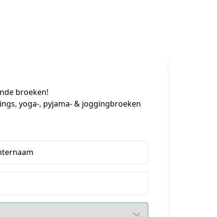
nde broeken!

ggings, yoga-, pyjama- & joggingbroeken 
hternaam