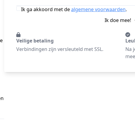
Ik ga akkoord met de
algemene voorwaarden
.
ipatroon van de blouse 
Ik doe mee!
aanpassen op verschillende manieren, zodat je 
Veilige betaling
Leu
Verbindingen zijn versleuteld met SSL.
Na j
meer
n 